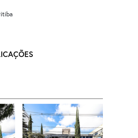
itiba
LICAÇÕES